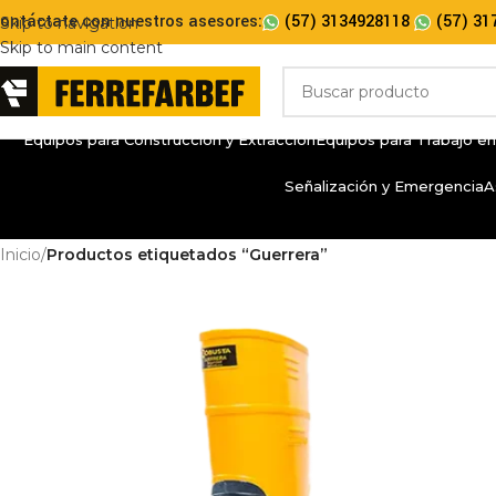
ontáctate con nuestros asesores:
(57) 3134928118
(57) 31
Skip to navigation
Skip to main content
Equipos para Construcción y Extracción
Equipos para Trabajo en
Señalización y Emergencia
A
Inicio
/
Productos etiquetados “Guerrera”