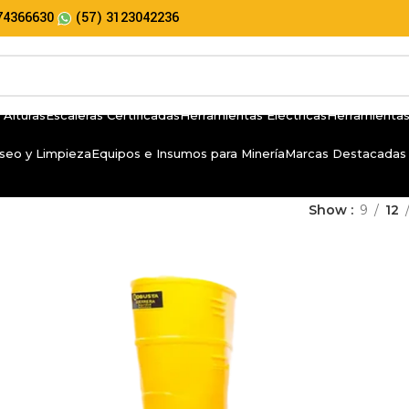
74366630
(57) 3123042236
 Alturas
Escaleras Certificadas
Herramientas Eléctricas
Herramientas
seo y Limpieza
Equipos e Insumos para Minería
Marcas Destacadas
Show
9
12