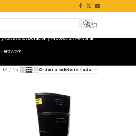
 y Accesorios
Dotación y Protección Personal
 HardWork
18
24