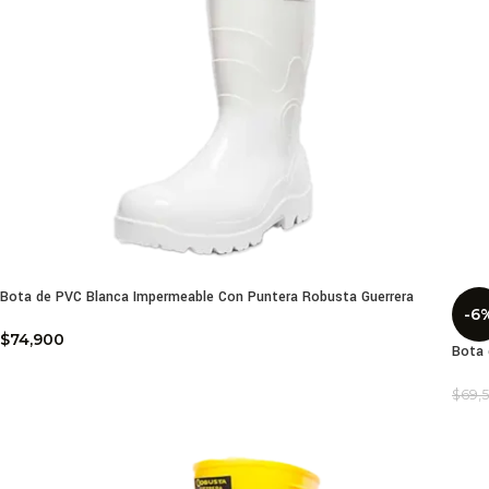
Bota de PVC Blanca Impermeable Con Puntera Robusta Guerrera
-6
$
74,900
Bota 
$
69,