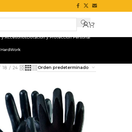
 y Accesorios
Dotación y Protección Personal
 HardWork
18
24