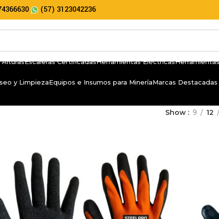
74366630
(57) 3123042236
 Alturas
Escaleras Certificadas
Herramientas Eléctricas
Herramientas
seo y Limpieza
Equipos e Insumos para Minería
Marcas Destacadas
Show
9
12