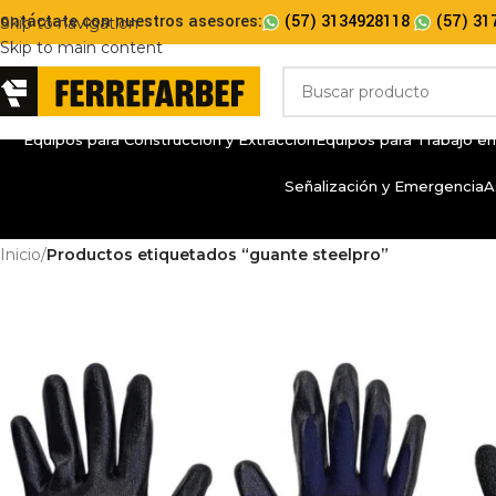
ontáctate con nuestros asesores:
(57) 3134928118
(57) 31
Skip to navigation
Skip to main content
Equipos para Construcción y Extracción
Equipos para Trabajo en
Señalización y Emergencia
A
Inicio
/
Productos etiquetados “guante steelpro”