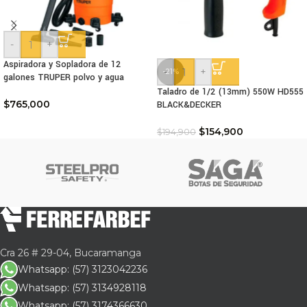
-
+
Aspiradora y Sopladora de 12
-
+
-21%
galones TRUPER polvo y agua
Taladro de 1/2 (13mm) 550W HD555
$
765,000
BLACK&DECKER
$
154,900
$
194,900
Cra 26 # 29-04, Bucaramanga
Whatsapp: (57) 3123042236
Whatsapp: (57) 3134928118
Whatsapp: (57) 3174366630