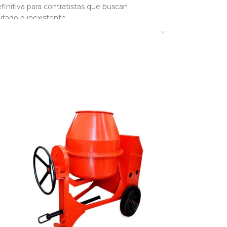
initiva para contratistas que buscan
itado o inexistente.
on especificaciones técnicas de alta
damente).
anticorrosivo.
egulares de construcción.
ra de trabajo.
ncia energética. Al funcionar con un motor a