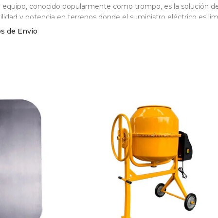
 equipo, conocido popularmente como trompo, es la solución def
lidad y potencia en terrenos donde el suministro eléctrico es lim
os de Envio
ha Técnica Mezcladora de concreto medio bulto
 asegurar que su inversión sea rentable, nuestro equipo cuenta c
stencia:
cidad de mezcla: Medio bulto de cemento (210 litros aproxima
rización: Motor a gasolina de 4 tiempos tipo OHV.
ncia nominal: 6.5 HP de fuerza real.
ema de arranque: Manual
uctura del chasis: Acero estructural reforzado con recubrimiento 
 de transmisión: Piñón y corona dentada de alta durabilidad.
lidad: Llantas de caucho neumaticas diseñadas para terrenos irr
ucción estimada: Entre 1.5 y 2.5 metros cúbicos de mezcla por ho
tajas y Beneficios de la Mezcladora Ferrefarbef
rimer lugar, la principal ventaja de este modelo es su independe