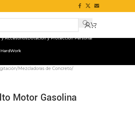
 y Accesorios
Dotación y Protección Personal
 HardWork
gitación
/
Mezcladoras de Concreto
/
lto Motor Gasolina