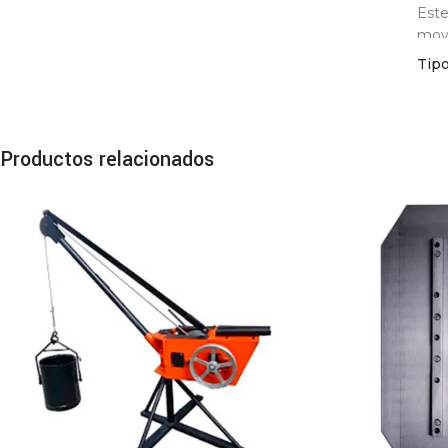
Este
movi
Tip
Fic
Para
resi
Productos relacionados
Capa
Moto
Pote
Sist
Estr
Tipo
Movi
Prod
Ven
En p