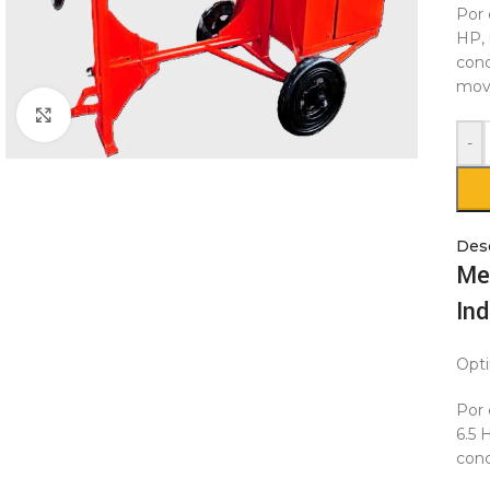
Por 
HP, 
conc
movi
Click to enlarge
-
Des
Me
Ind
Opti
Por 
6.5 
conc