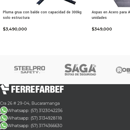
gaso
por 
Pluma grua con balde con capacidad de 300kg
Aspas en Acero para A
solo estructura
unidades
En e
no a
$
3,490,000
$
349,000
Adem
Esta
trit
Por 
y pl
Otro
está
Cra 26 # 29-04, Bucaramanga
Por 
Whatsapp: (57) 3123042236
abso
Whatsapp: (57) 3134928118
drás
Whatsapp: (57) 3174366630