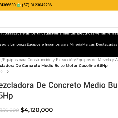
74366630
(57) 3123042236
 Alturas
Escaleras Certificadas
Herramientas Eléctricas
Herramientas
seo y Limpieza
Equipos e Insumos para Minería
Marcas Destacadas
io
/
Equipos para Construcción y Extracción
/
Equipos de Mezcla y A
cladora De Concreto Medio Bulto Motor Gasolina 6.5Hp
zcladora De Concreto Medio Bu
.5Hp
$
4,120,000
,350,000