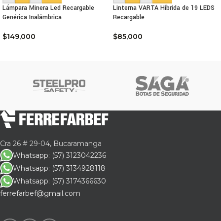
Lámpara Minera Led Recargable
Linterna VARTA Híbrida de 19 LEDS
Genérica Inalámbrica
Recargable
$
149,000
$
85,000
Cra 26 # 29-04, Bucaramanga
Whatsapp: (57) 3123042236
Whatsapp: (57) 3134928118
Whatsapp: (57) 3174366630
ferrefarbef@gmail.com