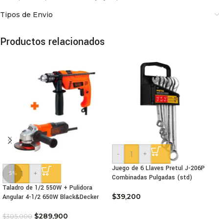
Tipos de Envio
Productos relacionados
-
+
Juego de 6 Llaves Pretul J-206P
-
+
-5%
Combinadas Pulgadas (std)
Taladro de 1/2 550W + Pulidora
$
39,200
Angular 4-1/2 650W Black&Decker
$
289,900
$
305,000