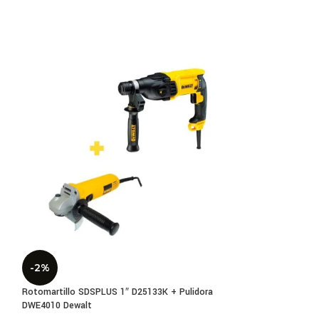
RPM Profesional:
Pulidora Angular 4
-2%
$
189,900
Rotomartillo SDSPLUS 1″ D25133K + Pulidora
DWE4010 Dewalt