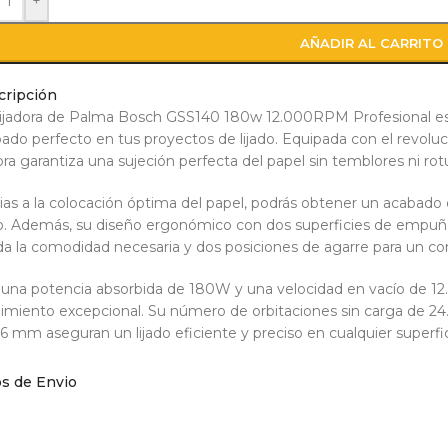
+
AÑADIR AL CARRITO
cripción
ijadora de Palma Bosch GSS140 180w 12.000RPM Profesional es l
ado perfecto en tus proyectos de lijado. Equipada con el revoluc
dora garantiza una sujeción perfecta del papel sin temblores ni rotu
ias a la colocación óptima del papel, podrás obtener un acabado
do. Además, su diseño ergonómico con dos superficies de empuña
da la comodidad necesaria y dos posiciones de agarre para un co
una potencia absorbida de 180W y una velocidad en vacío de 12
imiento excepcional. Su número de orbitaciones sin carga de 24
,6 mm aseguran un lijado eficiente y preciso en cualquier superfic
un peso de tan solo 1,4 kg, esta lijadora es ligera y fácil de mane
os de Envio
da y sin fatiga durante largas sesiones de lijado. Además, su amp
a de 113 mm y una longitud de placa de 105 mm, te permite cub