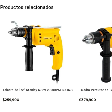
Car
Productos relacionados
Pote
Velo
Núme
Diám
Peso
Anch
Long
Anch
Larg
Hoja
Hoja
Valo
Tole
Nive
Taladro de 1/2″ Stanley 600W 2900RPM SDH600
Taladro Percutor de 
Nive
Tole
$
259,900
$
379,900
Valo
Tole