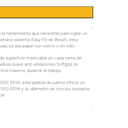
a herramienta que necesitas para lograr un
ionario sistema Easy-Fit de Bosch, esta
ras, ya sea papel con velcro o en rollo.
 de superficie impecable en cada tarea de
dura suave anti-vibraciones Softgrip te
ntrol máximo durante el trabajo.
.000 RPM, esta lijadora de palma ofrece un
.000 RPM y su diámetro de circuito oscilante
ie.
jar, lo que te permite trabajar de manera
lia superficie de lijado, con un ancho de
rir áreas más grandes en menos tiempo.