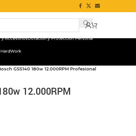
 y Accesorios
Dotación y Protección Personal
 HardWork
 Bosch GSS140 180w 12.000RPM Profesional
 180w 12.000RPM