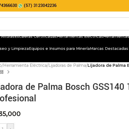
74366630
(57) 3123042236
 Alturas
Escaleras Certificadas
Herramientas Eléctricas
Herramientas
seo y Limpieza
Equipos e Insumos para Minería
Marcas Destacadas
io
/
Herramienta Eléctrica
/
Lijadoras de Palma
/
Lijadora de Palma
ijadora de Palma Bosch GSS140
ofesional
35,000