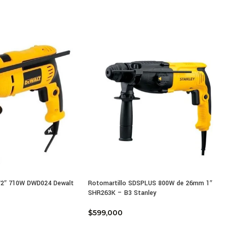
acterísticas Lijadora de Palma Bosch GSS140 180w 12.000
ncia absorbida: 180 W
cidad en vacío: 12.000 rpm
ro de orbitaciones sin carga: 24.000 RPM
etro de circuito oscilante: 1,6 mm
: 1,4 kg
o de placa lijadora: 113 mm
itud de placa lijadora: 105 mm
o de la hoja de lija para pinzas: 115 mm
o de la hoja de lija para pinzas: 140 mm
 de lija con velcro, ancho: 115 mm
 de lija con velcro, largo: 107 mm
r de vibraciones generadas ah: 2 m/s²
rancia K: 6,5 m/s²
l de presión acústica: 82 dB(A)
1/2″ 710W DWD024 Dewalt
Rotomartillo SDSPLUS 800W de 26mm 1″
l de potencia acústica: 93 dB(A)
SHR263K – B3 Stanley
rancia K: 3 dB
$
599,000
r de vibraciones generadas ah: 2 m/s²
rancia K: 6,5 m/s²