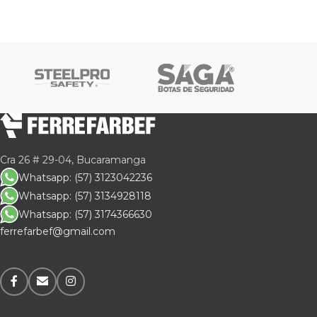
El n
inte
La L
lija
y un
En c
vibr
nive
Cra 26 # 29-04, Bucaramanga
Conf
Whatsapp: (57) 3123042236
en t
Whatsapp: (57) 3134928118
Whatsapp: (57) 3174366630
ferrefarbef@gmail.com