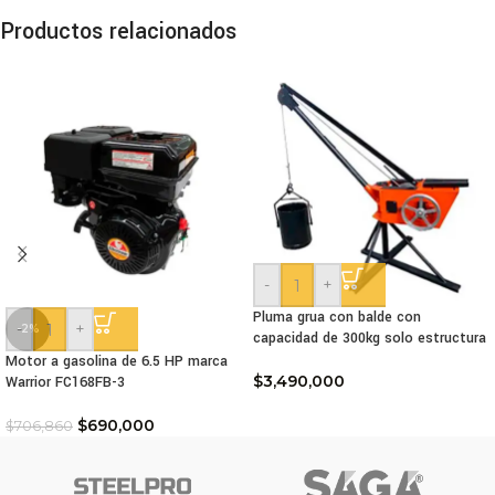
Productos relacionados
-
+
Pluma grua con balde con
-
+
-2%
capacidad de 300kg solo estructura
Motor a gasolina de 6.5 HP marca
$
3,490,000
Warrior FC168FB-3
$
690,000
$
706,860