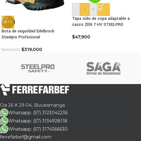
-
+
Tapa oído de copa adaptable a
-22%
casco ZEN 7 HV STEELPRO
Bota de seguridad Edelbrock
$
47,900
Steelpro Profesional
$
319,000
$
410,000
Cra 26 # 29-04, Bucaramanga
Whatsapp: (57) 3123042236
Whatsapp: (57) 3134928118
Whatsapp: (57) 3174366630
ferrefarbef@gmail.com