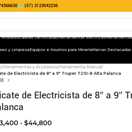
74366630
(57) 3123042236
 Alturas
Escaleras Certificadas
Herramientas Eléctricas
Herramientas
seo y Limpieza
Equipos e Insumos para Minería
Marcas Destacadas
io
/
Herramientas y Accesorios
/
Herramienta Manual
/
ate de Electricista de 8″ a 9″ Truper T210-8 Alta Palanca
icate de Electricista de 8″ a 9″ 
alanca
3,400
-
$
44,800