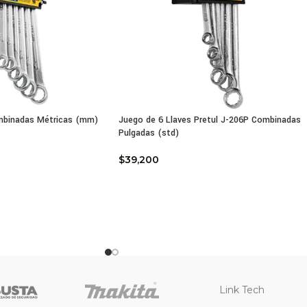
os ergonómicos: Recubrimiento antiderrapante para mayor se
los disponibles:
20 cm): Ideal para trabajos de precisión
23 cm): Mayor alcance y fuerza para tareas exigentes
recomendado: Trabajos eléctricos, industriales y de mantenimie
mbinadas Métricas (mm)
Juego de 6 Llaves Pretul J-206P Combinadas
Pulgadas (std)
$
39,200
Link Tech