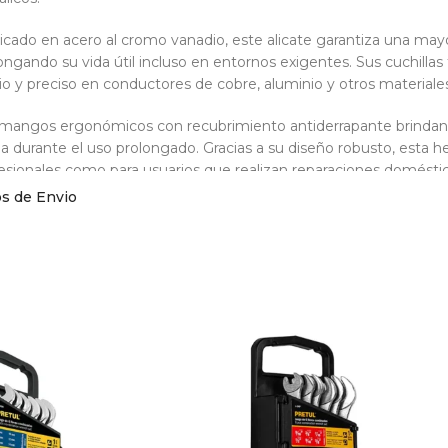
icado en acero al cromo vanadio, este alicate garantiza una mayor
ongando su vida útil incluso en entornos exigentes. Sus cuchilla
io y preciso en conductores de cobre, aluminio y otros materiales
mangos ergonómicos con recubrimiento antiderrapante brindan
ga durante el uso prolongado. Gracias a su diseño robusto, esta he
esionales como para usuarios que realizan reparaciones doméstic
os de Envio
licate de Electricista de 8″ a 9″ Truper T210-8 Alta Palanca está
″ (20 cm) es perfecto para trabajos de precisión y el de 9″ (23 c
a tareas más demandantes.
ecificaciones Técnicas El Alicate de Electri
a Palanca:
rial: Acero al cromo vanadio para mayor durabilidad
nismo de alta palanca: Mayor fuerza de corte con menos esfue
illas templadas por inducción: Precisión en el corte de cables y