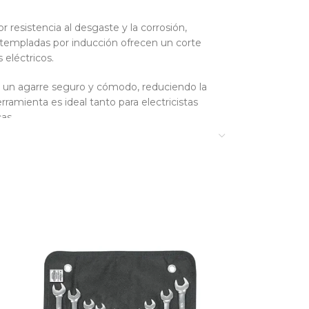
 resistencia al desgaste y la corrosión,
s templadas por inducción ofrecen un corte
 eléctricos.
 un agarre seguro y cómodo, reduciendo la
rramienta es ideal tanto para electricistas
as.
 disponible en dos presentaciones: el modelo
m) proporciona mayor alcance y fuerza, ideal
cista de 8″ a 9″ Truper T210-8
rzo
 conductores