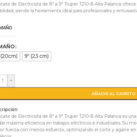
licate de Electricista de 8″ a 9″ Truper T210-8 Alta Palanca ofrec
bilidad, siendo la herramienta ideal para profesionales y entusiasta
MAÑO
MAÑO
 (20cm)
9″ (23 cm)
+
AÑADIR AL CARRITO
cripción
licate de Electricista de 8″ a 9″ Truper T210-8 Alta Palanca es un
dar máxima eficiencia en trabajos eléctricos e industriales. Su m
r fuerza con menos esfuerzo, optimizando el corte y agarre en c
licos.