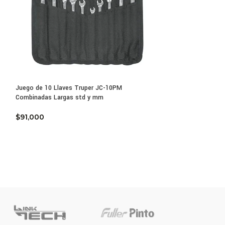
guridad
nto
Juego de 10 Llaves Truper JC-10PM
Llave Expansiva Pr
Combinadas Largas std y mm
12P de 6” a 12”
$
91,000
$
16,800
-
$
43,