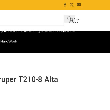
 y Accesorios
Dotación y Protección Personal
 HardWork
Truper T210-8 Alta