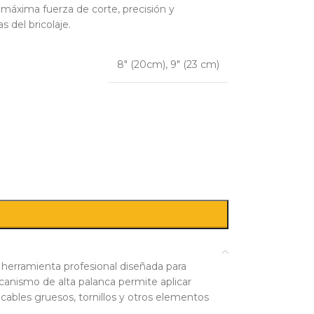
e máxima fuerza de corte, precisión y
s del bricolaje.
8″ (20cm)
,
9″ (23 cm)
a herramienta profesional diseñada para
ecanismo de alta palanca permite aplicar
ables gruesos, tornillos y otros elementos