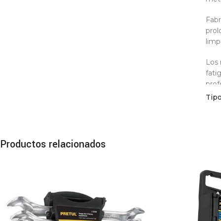
Fabr
prol
limp
Los 
fati
prof
Tip
El A
de 8
par
Productos relacionados
Esp
Alt
Mate
Meca
Cuch