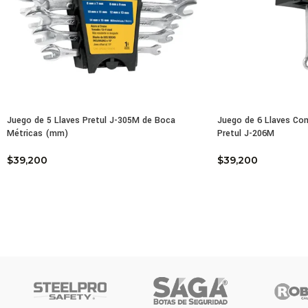
Mang
Mode
8″ (
9″ (
Uso 
Juego de 5 Llaves Pretul J-305M de Boca
Juego de 6 Llaves Co
Métricas (mm)
Pretul J-206M
$
39,200
$
39,200