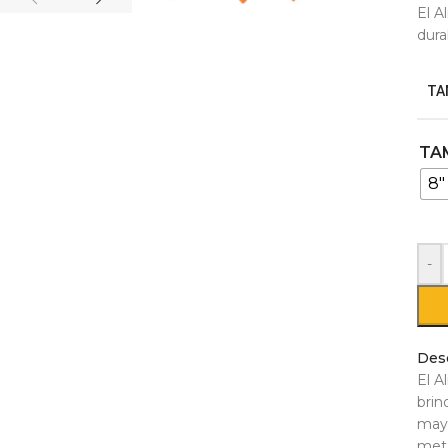
El A
dura
TA
TA
8"
-
Des
El A
brin
mayo
metá