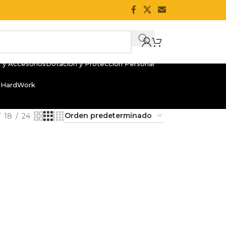
 y Accesorios
Dotación y Protección Personal
 HardWork
18
24