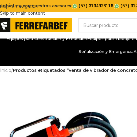
ontáctate con nuestros asesores:
(57) 3134928118
(57) 31
Skip to navigation
Skip to main content
Equipos para Construcción y Extracción
Equipos para Trabajo en
Señalización y Emergencia
A
Inicio
/
Productos etiquetados “venta de vibrador de concret