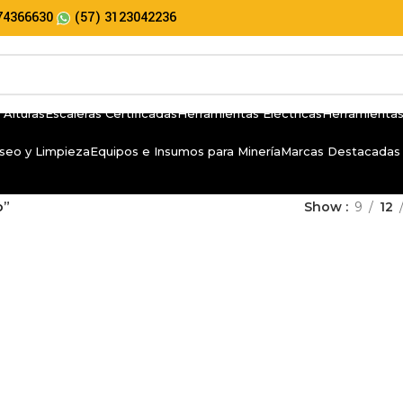
74366630
(57) 3123042236
 Alturas
Escaleras Certificadas
Herramientas Eléctricas
Herramientas
seo y Limpieza
Equipos e Insumos para Minería
Marcas Destacadas
o”
Show
9
12