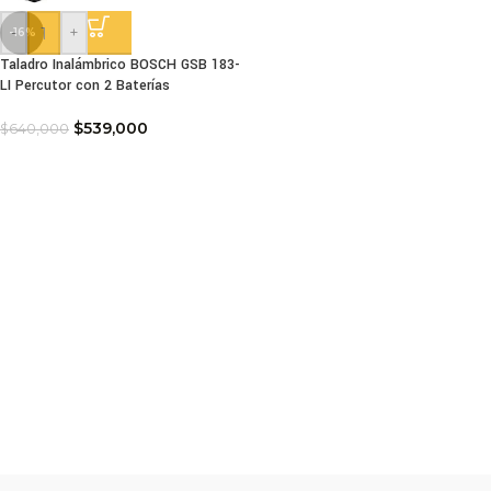
-
+
-16%
Taladro Inalámbrico BOSCH GSB 183-
LI Percutor con 2 Baterías
$
539,000
$
640,000