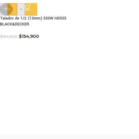
-
+
-21%
Taladro de 1/2 (13mm) 550W HD555
BLACK&DECKER
$
154,900
$
194,900