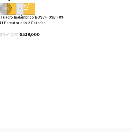
-
+
-16%
Taladro Inalámbrico BOSCH GSB 183-
LI Percutor con 2 Baterías
$
539,000
$
640,000