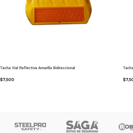
Tacha Vial Reflectiva Amarilla Bidireccional
Tacha
$
7,500
$
7,5