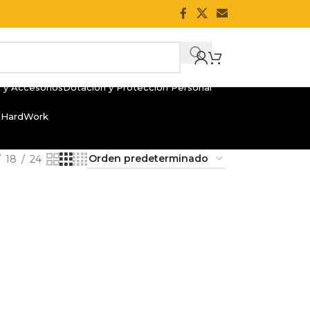
 y Accesorios
Dotación y Protección Personal
 HardWork
18
24