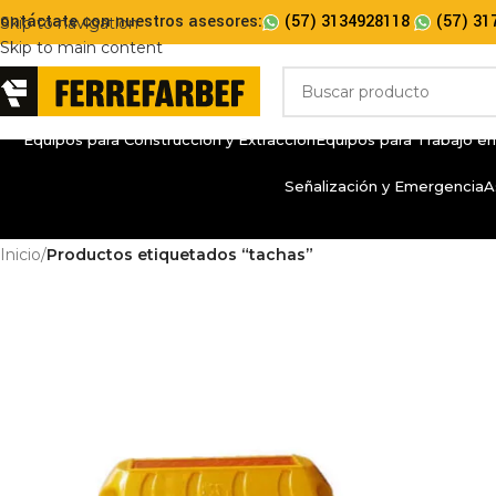
ontáctate con nuestros asesores:
(57) 3134928118
(57) 31
Skip to navigation
Skip to main content
Equipos para Construcción y Extracción
Equipos para Trabajo en
Señalización y Emergencia
A
Inicio
/
Productos etiquetados “tachas”