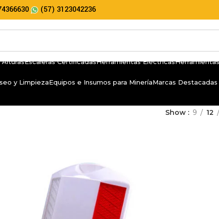
74366630
(57) 3123042236
 Alturas
Escaleras Certificadas
Herramientas Eléctricas
Herramientas
seo y Limpieza
Equipos e Insumos para Minería
Marcas Destacadas
Show
9
12