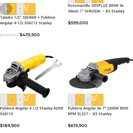
Rotomartillo SDSPLUS 800W de
-
+
-3%
26mm 1″ SHR263K – B3 Stanley
Taladro 1/2″ SDH600 + Pulidora
$
599,000
Angular 4-1/2 SG6115 Stanley
$
435,900
$
450,000
-
+
-
+
Pulidora Angular 4-1/2 Stanley 620W
Pulidora Angular de 7″ 2200W 8500
SG6115
RPM SL227 – B3 Stanley
$
189,900
$
619,900