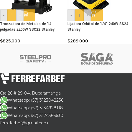
-
+
-
+
Tronzadora de Metales de 14
Lijadora Orbital de 1/4” 240W SS24
pulgadas 2200W SSC22 Stanley
Stanley
$
825,000
$
289,000
Cra 26 # 29-04, Bucaramanga
Whatsapp: (57) 3123042236
Whatsapp: (57) 3134928118
Whatsapp: (57) 3174366630
ferrefarbef@gmail.com