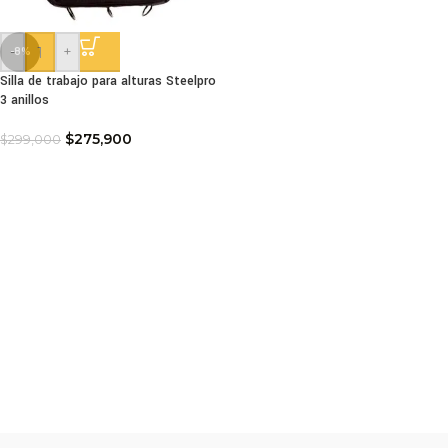
-
+
-8%
Silla de trabajo para alturas Steelpro
3 anillos
$
275,900
$
299,000