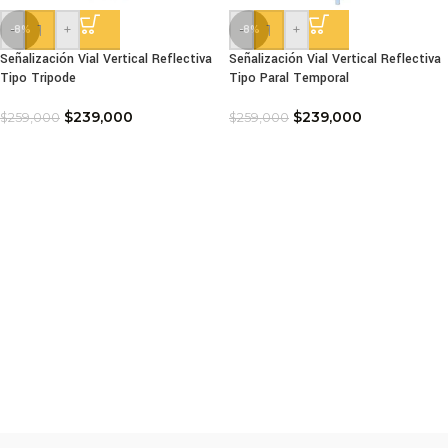
-
+
-
+
-8%
-8%
Señalización Vial Vertical Reflectiva
Señalización Vial Vertical Reflectiva
Tipo Tripode
Tipo Paral Temporal
$
239,000
$
239,000
$
259,000
$
259,000