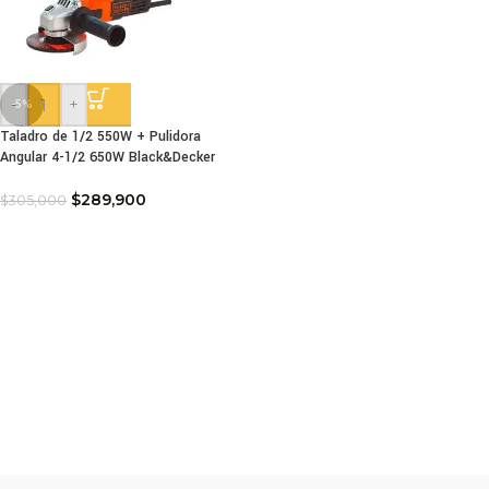
-
+
-5%
Taladro de 1/2 550W + Pulidora
Angular 4-1/2 650W Black&Decker
$
289,900
$
305,000