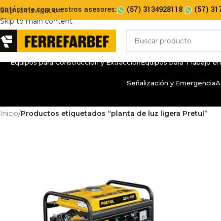
ontáctate con nuestros asesores:
(57) 3134928118
(57) 31
Skip to navigation
Skip to main content
Equipos para Construcción y Extracción
Equipos para Trabajo en
Señalización y Emergencia
A
Inicio
/
Productos etiquetados “planta de luz ligera Pretul”