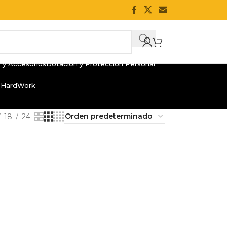
 y Accesorios
Dotación y Protección Personal
 HardWork
18
24