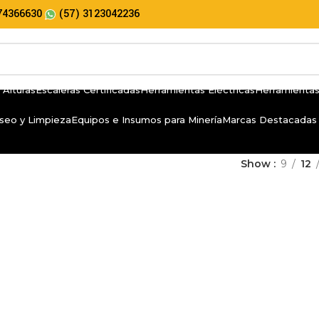
74366630
(57) 3123042236
 Alturas
Escaleras Certificadas
Herramientas Eléctricas
Herramientas
seo y Limpieza
Equipos e Insumos para Minería
Marcas Destacadas
Show
9
12