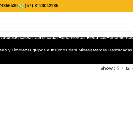
74366630
(57) 3123042236
 Alturas
Escaleras Certificadas
Herramientas Eléctricas
Herramientas
seo y Limpieza
Equipos e Insumos para Minería
Marcas Destacadas
Show
9
12