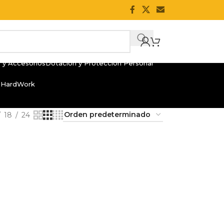
 y Accesorios
Dotación y Protección Personal
 HardWork
18
24