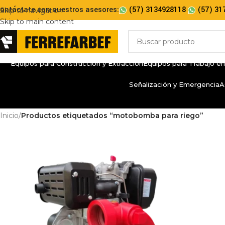
ontáctate con nuestros asesores:
(57) 3134928118
(57) 31
Skip to navigation
Skip to main content
Equipos para Construcción y Extracción
Equipos para Trabajo en
Señalización y Emergencia
A
Inicio
/
Productos etiquetados “motobomba para riego”