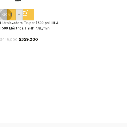
-
+
-20%
Hidrolavadora Truper 1500 psi HILA-
1500 Eléctrica 1.9HP 4.8L/min
$
359,000
$
449,000