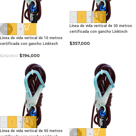
-
+
Línea de vida vertical de 30 metros
-
+
-26%
certificada con gancho Linktech
Línea de vida vertical de 10 metros
$
357,000
certificada con gancho Linktech
$
194,000
$
262,800
-
+
Línea de vida vertical de 50 metros
-
+
-4%