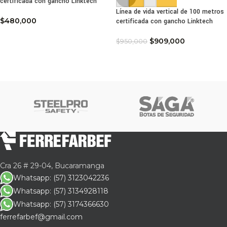
certificada con gancho Linktech
Línea de vida vertical de 100 metros
$
480,000
certificada con gancho Linktech
$
909,000
$
950,000
Cra 26 # 29-04, Bucaramanga
Whatsapp: (57) 3123042236
Whatsapp: (57) 3134928118
Whatsapp: (57) 3174366630
ferrefarbef@gmail.com