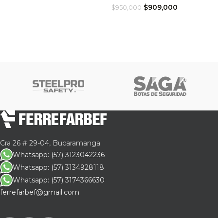
$
909,000
$
950,000
Cra 26 # 29-04, Bucaramanga
Whatsapp: (57) 3123042236
Whatsapp: (57) 3134928118
Whatsapp: (57) 3174366630
ferrefarbef@gmail.com