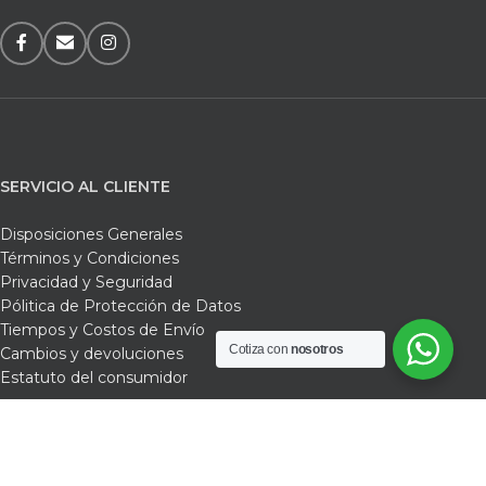
SERVICIO AL CLIENTE
Disposiciones Generales
Términos y Condiciones
Privacidad y Seguridad
Pólitica de Protección de Datos
Tiempos y Costos de Envío
Cotiza con
nosotros
Cambios y devoluciones
Estatuto del consumidor
Ferrefarbef /
Nosotros /
Tienda /
Carrito /
Contacto
FERREFARBEF
TODOS LOS DERECHOS RESERVADOS. Diseño web
Aktivia