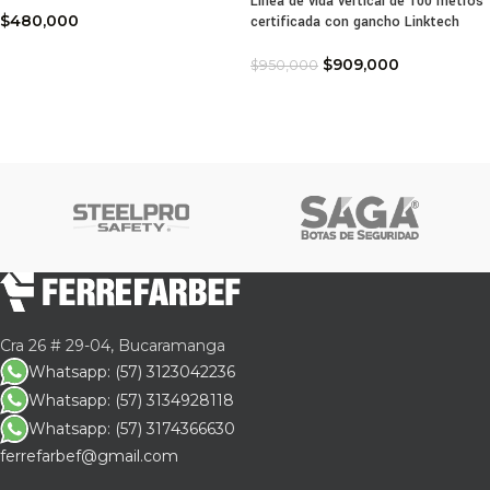
Línea de vida vertical de 100 metros
$
480,000
certificada con gancho Linktech
$
909,000
$
950,000
Cra 26 # 29-04, Bucaramanga
Whatsapp: (57) 3123042236
Whatsapp: (57) 3134928118
Whatsapp: (57) 3174366630
ferrefarbef@gmail.com