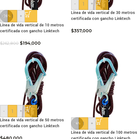
-
+
Línea de vida vertical de 30 metros
-
+
-26%
certificada con gancho Linktech
Línea de vida vertical de 10 metros
$
357,000
certificada con gancho Linktech
$
194,000
$
262,800
-
+
Línea de vida vertical de 50 metros
-
+
-4%
certificada con gancho Linktech
Línea de vida vertical de 100 metros
$
480,000
certificada con gancho Linktech