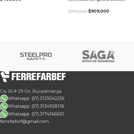
$
909,000
$
950,000
Cra 26 # 29-04, Bucaramanga
Whatsapp: (57) 3123042236
Whatsapp: (57) 3134928118
Whatsapp: (57) 3174366630
ferrefarbef@gmail.com