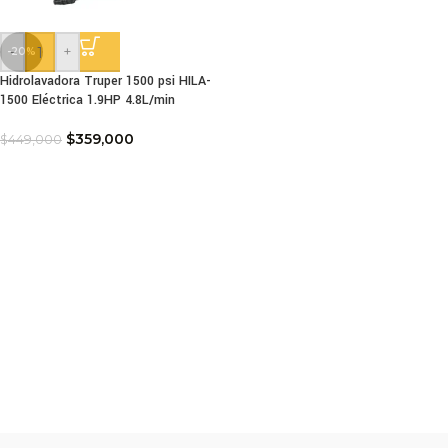
-
+
-20%
Hidrolavadora Truper 1500 psi HILA-
1500 Eléctrica 1.9HP 4.8L/min
$
359,000
$
449,000