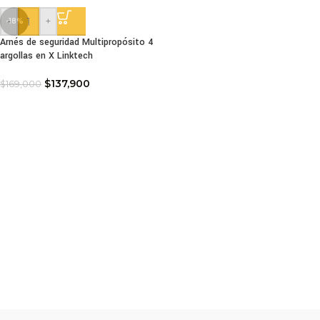
-
+
-18%
Arnés de seguridad Multipropósito 4
argollas en X Linktech
$
137,900
$
169,000