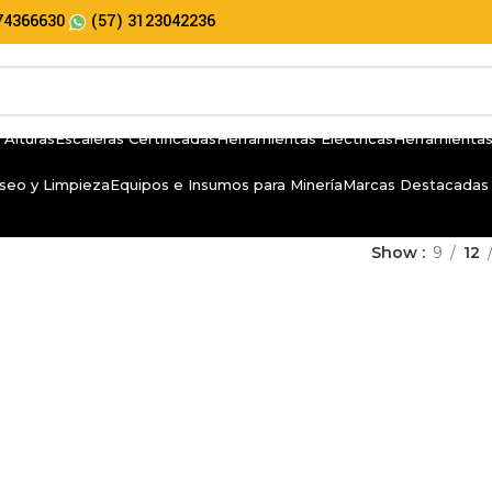
74366630
(57) 3123042236
 Alturas
Escaleras Certificadas
Herramientas Eléctricas
Herramientas
seo y Limpieza
Equipos e Insumos para Minería
Marcas Destacadas
Show
9
12