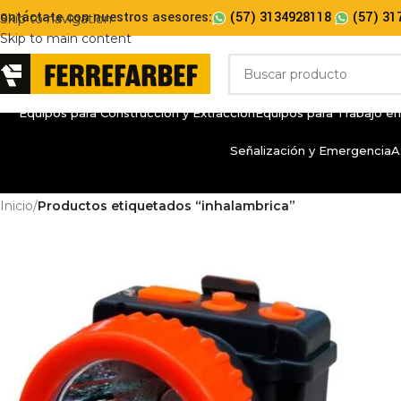
ontáctate con nuestros asesores:
(57) 3134928118
(57) 31
Skip to navigation
Skip to main content
Equipos para Construcción y Extracción
Equipos para Trabajo en
Señalización y Emergencia
A
Inicio
/
Productos etiquetados “inhalambrica”