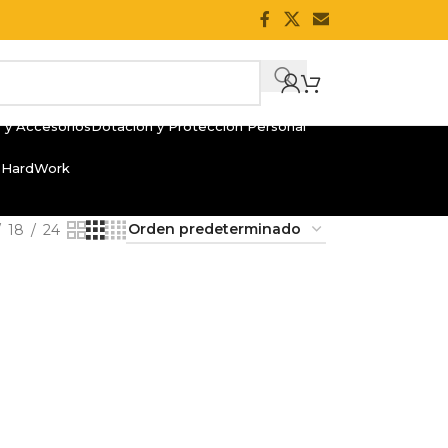
 y Accesorios
Dotación y Protección Personal
 HardWork
18
24