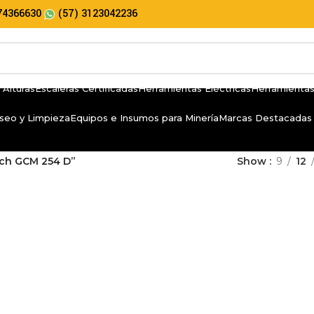
74366630
(57) 3123042236
 Alturas
Escaleras Certificadas
Herramientas Eléctricas
Herramientas
seo y Limpieza
Equipos e Insumos para Minería
Marcas Destacadas
sch GCM 254 D”
Show
9
12