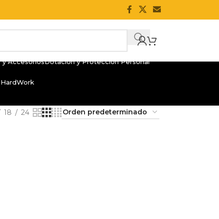
 y Accesorios
Dotación y Protección Personal
 HardWork
18
24