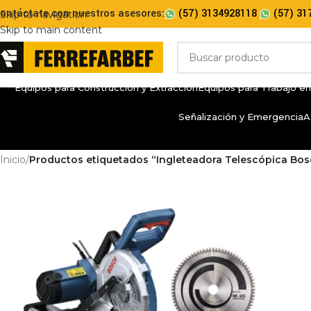
ontáctate con nuestros asesores:
(57) 3134928118
(57) 31
Skip to navigation
Skip to main content
Equipos para Construcción y Extracción
Equipos para Trabajo en
Señalización y Emergencia
A
Inicio
/
Productos etiquetados “Ingleteadora Telescópica Bo