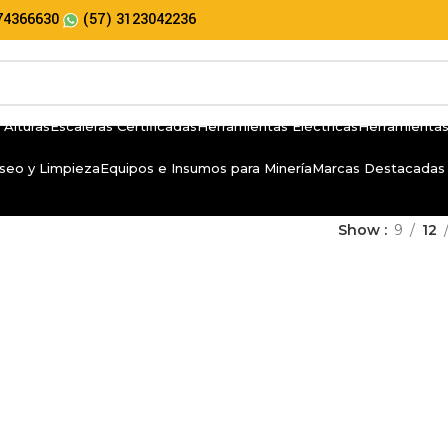
74366630
(57) 3123042236
 Alturas
Escaleras Certificadas
Herramientas Eléctricas
Herramientas
seo y Limpieza
Equipos e Insumos para Minería
Marcas Destacadas
Show
9
12