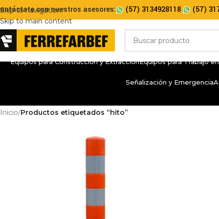
ontáctate con nuestros asesores:
(57) 3134928118
(57) 31
Skip to navigation
Skip to main content
Equipos para Construcción y Extracción
Equipos para Trabajo en
Señalización y Emergencia
A
Inicio
/
Productos etiquetados “hito”