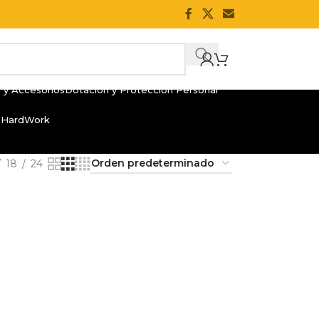
 y Accesorios
Dotación y Protección Personal
 HardWork
18
24