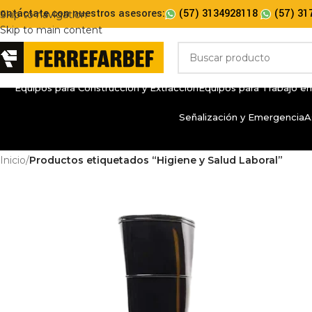
ontáctate con nuestros asesores:
(57) 3134928118
(57) 31
Skip to navigation
Skip to main content
Equipos para Construcción y Extracción
Equipos para Trabajo en
Señalización y Emergencia
A
Inicio
/
Productos etiquetados “Higiene y Salud Laboral”