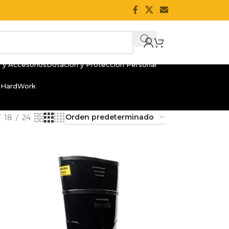
 y Accesorios
Dotación y Protección Personal
 HardWork
18
24