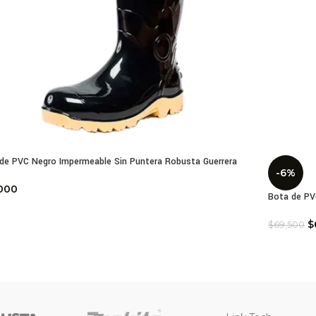
de PVC Negro Impermeable Sin Puntera Robusta Guerrera
-6%
000
Bota de PV
$
$
69,500