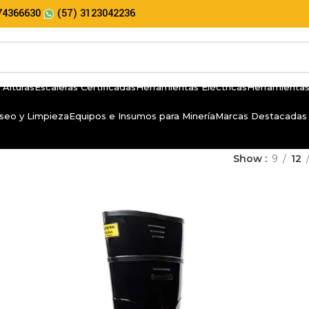
74366630
(57) 3123042236
 Alturas
Escaleras Certificadas
Herramientas Eléctricas
Herramientas
seo y Limpieza
Equipos e Insumos para Minería
Marcas Destacadas
Show
9
12