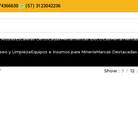
74366630
(57) 3123042236
 Alturas
Escaleras Certificadas
Herramientas Eléctricas
Herramientas
seo y Limpieza
Equipos e Insumos para Minería
Marcas Destacadas
”
Show
9
12