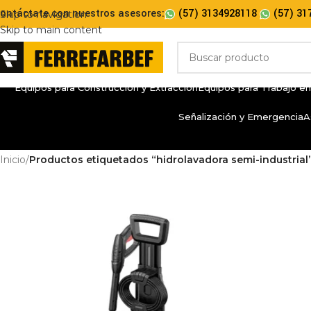
ontáctate con nuestros asesores:
(57) 3134928118
(57) 31
Skip to navigation
Skip to main content
Equipos para Construcción y Extracción
Equipos para Trabajo en
Señalización y Emergencia
A
Inicio
/
Productos etiquetados “hidrolavadora semi-industrial