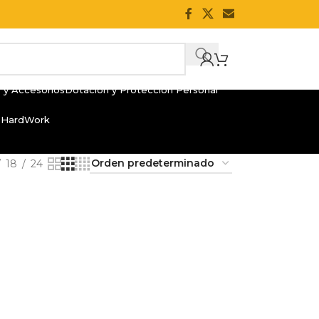
 y Accesorios
Dotación y Protección Personal
 HardWork
18
24