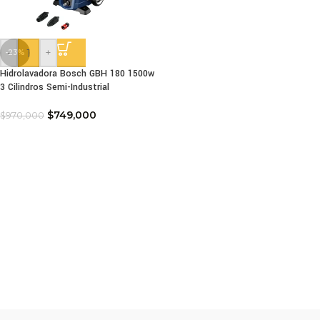
-
+
-23%
Hidrolavadora Bosch GBH 180 1500w
3 Cilindros Semi-Industrial
$
749,000
$
970,000