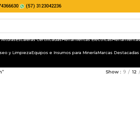
74366630
(57) 3123042236
 Alturas
Escaleras Certificadas
Herramientas Eléctricas
Herramientas
seo y Limpieza
Equipos e Insumos para Minería
Marcas Destacadas
h”
Show
9
12