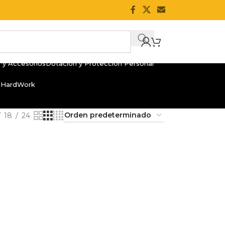
 y Accesorios
Dotación y Protección Personal
 HardWork
18
24