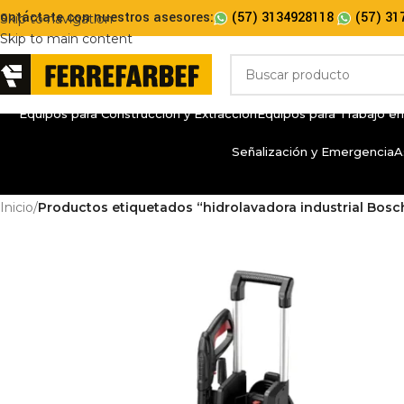
ontáctate con nuestros asesores:
(57) 3134928118
(57) 31
Skip to navigation
Skip to main content
Equipos para Construcción y Extracción
Equipos para Trabajo en
Señalización y Emergencia
A
Inicio
/
Productos etiquetados “hidrolavadora industrial Bosc