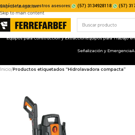
ontáctate con nuestros asesores:
(57) 3134928118
(57) 31
Skip to navigation
Skip to main content
Equipos para Construcción y Extracción
Equipos para Trabajo en
Señalización y Emergencia
A
Inicio
/
Productos etiquetados “Hidrolavadora compacta”