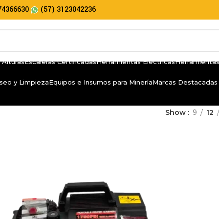
74366630
(57) 3123042236
 Alturas
Escaleras Certificadas
Herramientas Eléctricas
Herramientas
seo y Limpieza
Equipos e Insumos para Minería
Marcas Destacadas
Show
9
12