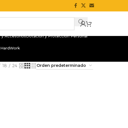
 y Accesorios
Dotación y Protección Personal
 HardWork
18
24