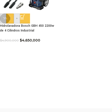
-
+
-5%
Hidrolavadora Bosch GBH 450 2200w
de 4 Cilindros Industrial
$
4,650,000
$
4,900,000