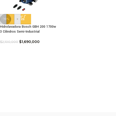
-
+
-20%
Hidrolavadora Bosch GBH 200 1700w
3 Cilindros Semi-Industrial
$
1,690,000
$
2,100,000