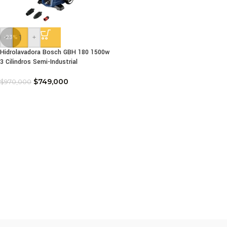
-
+
-23%
Hidrolavadora Bosch GBH 180 1500w
3 Cilindros Semi-Industrial
$
749,000
$
970,000