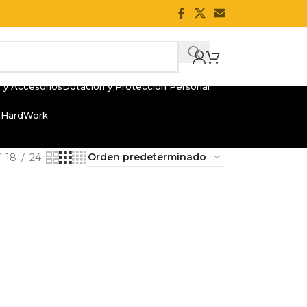
 y Accesorios
Dotación y Protección Personal
 HardWork
18
24