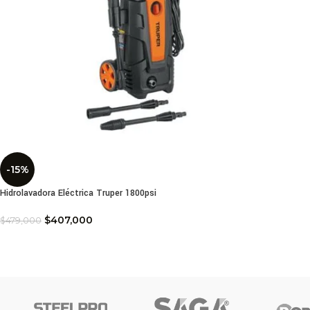
-15%
Hidrolavadora Eléctrica Truper 1800psi
$
407,000
$
479,000