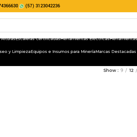
74366630
(57) 3123042236
 Alturas
Escaleras Certificadas
Herramientas Eléctricas
Herramientas
seo y Limpieza
Equipos e Insumos para Minería
Marcas Destacadas
Show
9
12