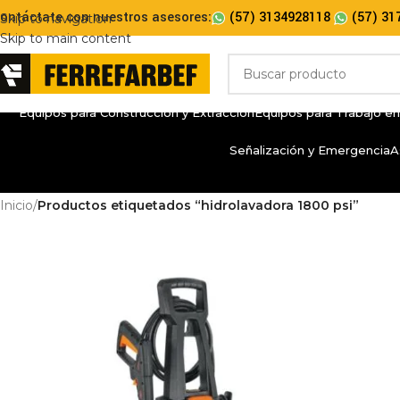
ontáctate con nuestros asesores:
(57) 3134928118
(57) 31
Skip to navigation
Skip to main content
Equipos para Construcción y Extracción
Equipos para Trabajo en
Señalización y Emergencia
A
Inicio
/
Productos etiquetados “hidrolavadora 1800 psi”