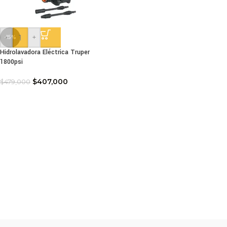
-
+
-15%
Hidrolavadora Eléctrica Truper
1800psi
$
407,000
$
479,000