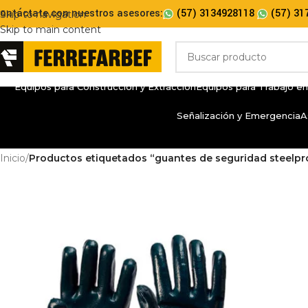
ontáctate con nuestros asesores:
(57) 3134928118
(57) 31
Skip to navigation
Skip to main content
Equipos para Construcción y Extracción
Equipos para Trabajo en
Señalización y Emergencia
A
Inicio
/
Productos etiquetados “guantes de seguridad steelpr