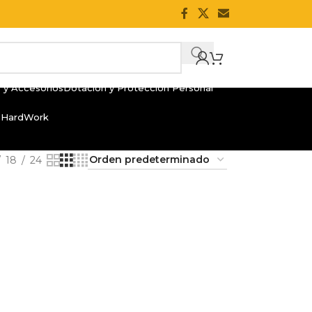
 y Accesorios
Dotación y Protección Personal
 HardWork
18
24