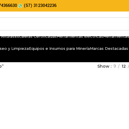
74366630
(57) 3123042236
 Alturas
Escaleras Certificadas
Herramientas Eléctricas
Herramientas
seo y Limpieza
Equipos e Insumos para Minería
Marcas Destacadas
o”
Show
9
12