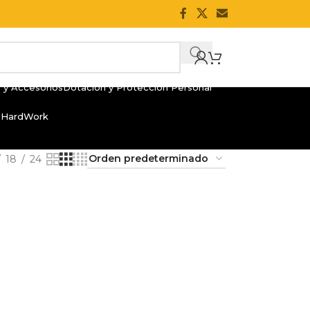
 y Accesorios
Dotación y Protección Personal
 HardWork
18
24