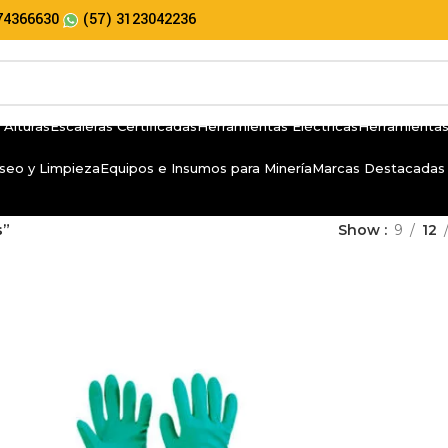
74366630
(57) 3123042236
 Alturas
Escaleras Certificadas
Herramientas Eléctricas
Herramientas
seo y Limpieza
Equipos e Insumos para Minería
Marcas Destacadas
s”
Show
9
12