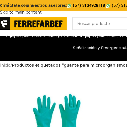
ontáctate con nuestros asesores:
(57) 3134928118
(57) 31
Skip to navigation
Skip to main content
Equipos para Construcción y Extracción
Equipos para Trabajo en
Señalización y Emergencia
A
Inicio
/
Productos etiquetados “guante para microorganismo