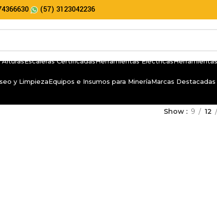
74366630
(57) 3123042236
 Alturas
Escaleras Certificadas
Herramientas Eléctricas
Herramientas
seo y Limpieza
Equipos e Insumos para Minería
Marcas Destacadas
Show
9
12