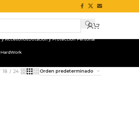
 y Accesorios
Dotación y Protección Personal
 HardWork
18
24