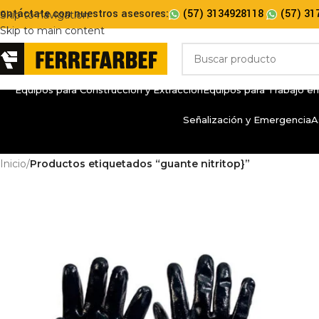
ontáctate con nuestros asesores:
(57) 3134928118
(57) 31
Skip to navigation
Skip to main content
Equipos para Construcción y Extracción
Equipos para Trabajo en
Señalización y Emergencia
A
Inicio
/
Productos etiquetados “guante nitritop}”