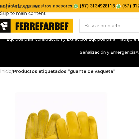
ontáctate con nuestros asesores:
(57) 3134928118
(57) 31
Skip to navigation
Skip to main content
Equipos para Construcción y Extracción
Equipos para Trabajo en
Señalización y Emergencia
A
Inicio
/
Productos etiquetados “guante de vaqueta”