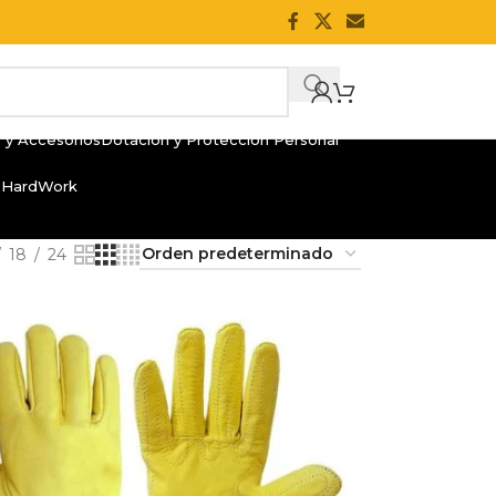
 y Accesorios
Dotación y Protección Personal
 HardWork
18
24