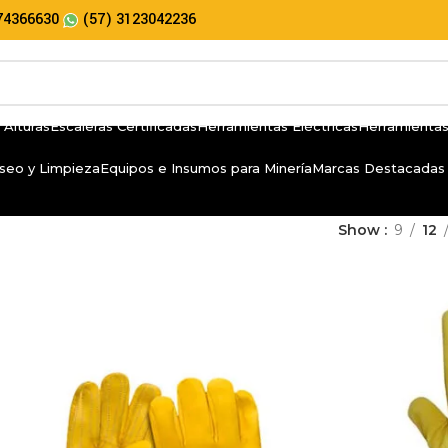
74366630
(57) 3123042236
 Alturas
Escaleras Certificadas
Herramientas Eléctricas
Herramientas
seo y Limpieza
Equipos e Insumos para Minería
Marcas Destacadas
Show
9
12