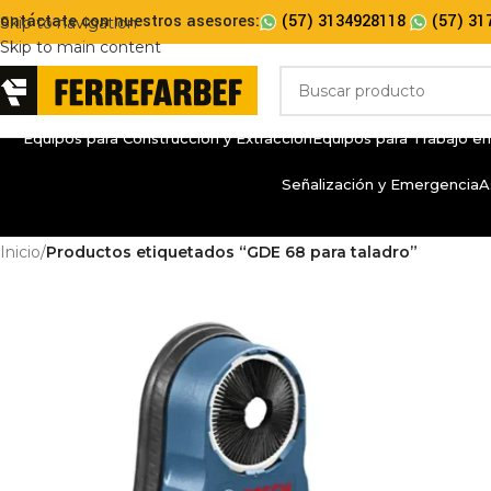
ontáctate con nuestros asesores:
(57) 3134928118
(57) 31
Skip to navigation
Skip to main content
Equipos para Construcción y Extracción
Equipos para Trabajo en
Señalización y Emergencia
A
Inicio
/
Productos etiquetados “GDE 68 para taladro”