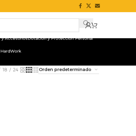
 y Accesorios
Dotación y Protección Personal
 HardWork
18
24