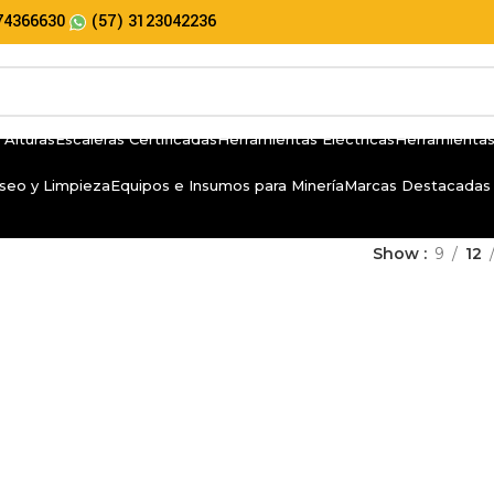
74366630
(57) 3123042236
 Alturas
Escaleras Certificadas
Herramientas Eléctricas
Herramientas
seo y Limpieza
Equipos e Insumos para Minería
Marcas Destacadas
Show
9
12