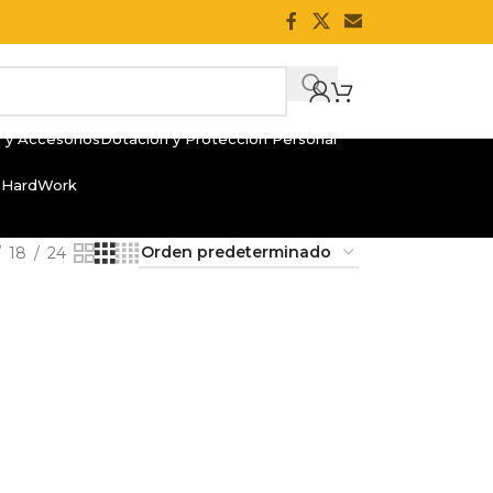
 y Accesorios
Dotación y Protección Personal
 HardWork
18
24