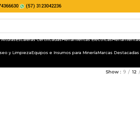
74366630
(57) 3123042236
 Alturas
Escaleras Certificadas
Herramientas Eléctricas
Herramientas
seo y Limpieza
Equipos e Insumos para Minería
Marcas Destacadas
Show
9
12