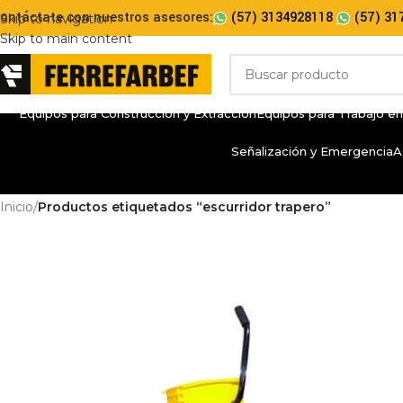
ontáctate con nuestros asesores:
(57) 3134928118
(57) 31
Skip to navigation
Skip to main content
Equipos para Construcción y Extracción
Equipos para Trabajo en
Señalización y Emergencia
A
Inicio
/
Productos etiquetados “escurridor trapero”