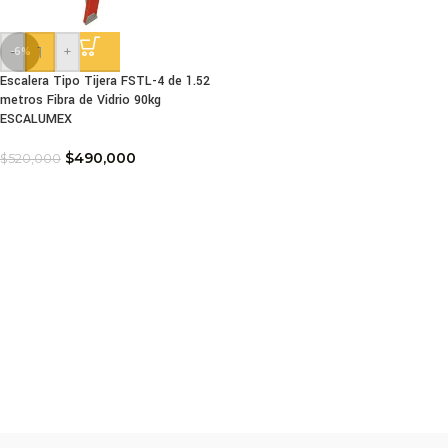
-
+
-6%
Escalera Tipo Tijera FSTL-4 de 1.52
metros Fibra de Vidrio 90kg
ESCALUMEX
$
490,000
$
520,000