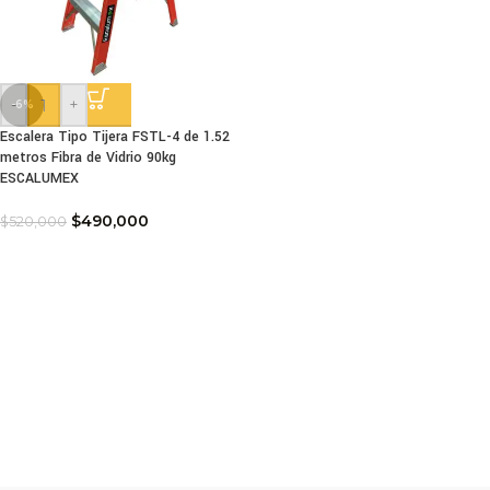
-
+
-6%
Escalera Tipo Tijera FSTL-4 de 1.52
metros Fibra de Vidrio 90kg
ESCALUMEX
$
490,000
$
520,000