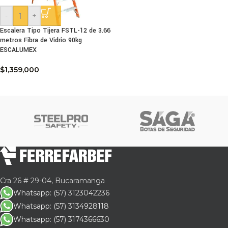
-
+
Escalera Tipo Tijera FSTL-12 de 3.66
metros Fibra de Vidrio 90kg
ESCALUMEX
$
1,359,000
Cra 26 # 29-04, Bucaramanga
Whatsapp: (57) 3123042236
Whatsapp: (57) 3134928118
Whatsapp: (57) 3174366630